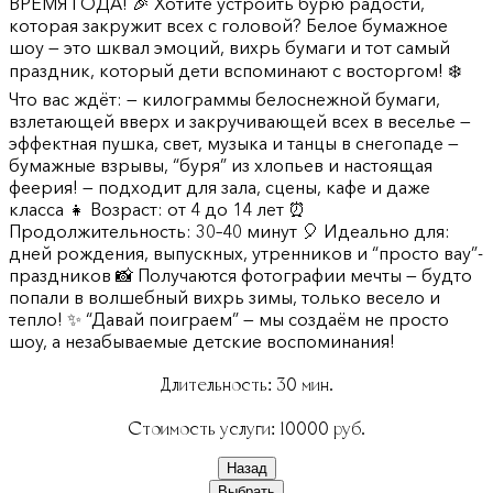
ВРЕМЯ ГОДА! 🎉 Хотите устроить бурю радости,
которая закружит всех с головой? Белое бумажное
шоу — это шквал эмоций, вихрь бумаги и тот самый
праздник, который дети вспоминают с восторгом! ❄️
Что вас ждёт: — килограммы белоснежной бумаги,
взлетающей вверх и закручивающей всех в веселье —
эффектная пушка, свет, музыка и танцы в снегопаде —
бумажные взрывы, “буря” из хлопьев и настоящая
феерия! — подходит для зала, сцены, кафе и даже
класса 👧 Возраст: от 4 до 14 лет ⏰
Продолжительность: 30–40 минут 🎈 Идеально для:
дней рождения, выпускных, утренников и “просто вау”-
праздников 📸 Получаются фотографии мечты — будто
попали в волшебный вихрь зимы, только весело и
тепло! ✨ “Давай поиграем” — мы создаём не просто
шоу, а незабываемые детские воспоминания!
Длительность:
30
мин.
Стоимость услуги:
10000
руб.
Назад
Выбрать