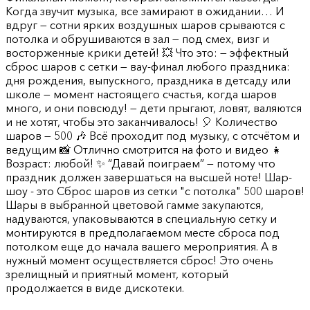
Когда звучит музыка, все замирают в ожидании… И
вдруг — сотни ярких воздушных шаров срываются с
потолка и обрушиваются в зал — под смех, визг и
восторженные крики детей! 💥 Что это: — эффектный
сброс шаров с сетки — вау-финал любого праздника:
дня рождения, выпускного, праздника в детсаду или
школе — момент настоящего счастья, когда шаров
много, и они повсюду! — дети прыгают, ловят, валяются
и не хотят, чтобы это заканчивалось! 🎈 Количество
шаров — 500 🎶 Всё проходит под музыку, с отсчётом и
ведущим 📸 Отлично смотрится на фото и видео 👧
Возраст: любой! ✨ “Давай поиграем” — потому что
праздник должен завершаться на высшей ноте! Шар-
шоу - это Сброс шаров из сетки "с потолка" 500 шаров!
Шары в выбранной цветовой гамме закупаются,
надуваются, упаковываются в специальную сетку и
монтируются в предполагаемом месте сброса под
потолком еще до начала вашего мероприятия. А в
нужный момент осуществляется сброс! Это очень
зрелищный и приятный момент, который
продолжается в виде дискотеки.