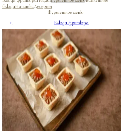
Блюда фритюра
Пицца
Фуршетное меню
Банкетные
блюда
Напитки
Десерты
Фуршетное меню
Блюда фритюра
Пицца
Банкетные блюда
Напитки
Десерты