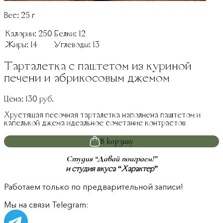
Вес:
25
г
Калории:
250
Белки:
12
Жиры:
14
Углеводы:
13
Тарталетка с паштетом из куриной
печени и абрикосовым джемом
Цена:
130
руб.
Хрустящая песочная тарталетка наполнена паштетом и
капелькой джема идеальное сочетание контрастов
В корзину
Студия “Давай поиграем!”
и студия вкуса “Характер”
Работаем только по предварительной записи!
Мы на связи Telegram: