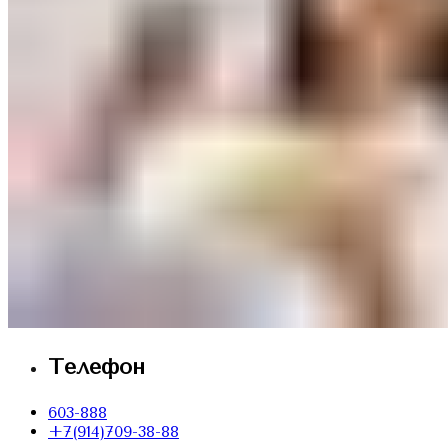
Телефон
603-888
+7(914)709-38-88