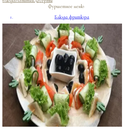
блюда
Напитки
Десерты
Фуршетное меню
Блюда фритюра
Пицца
Банкетные блюда
Напитки
Десерты