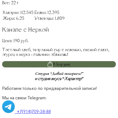
Вес:
22
г
Калории:
112.545
Белки:
12.395
Жиры:
6.25
Углеводы:
1.809
Канапе с Неркой
Цена:
190
руб.
Тостовый хлеб, творожный сыр с зеленью, свежий салат,
огурец и нерка - пальчики облжешь!
В корзину
Студия “Давай поиграем!”
и студия вкуса “Характер”
Работаем только по предварительной записи!
Мы на связи Telegram:
+7(914)709-38-88