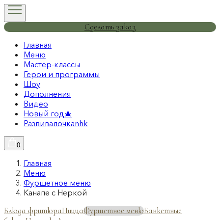
Сделать заказ
Главная
Меню
Мастер-классы
Герои и программы
Шоу
Дополнения
Видео
Новый год🎄
Развивалочкаnhk
0
Главная
Меню
Фуршетное меню
Канапе с Неркой
Блюда фритюра
Пицца
Фуршетное меню
Банкетные