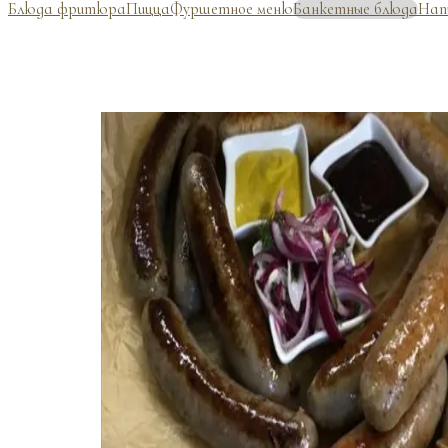
Блюда фритюра
Пицца
Фуршетное меню
Банкетные блюда
Нап