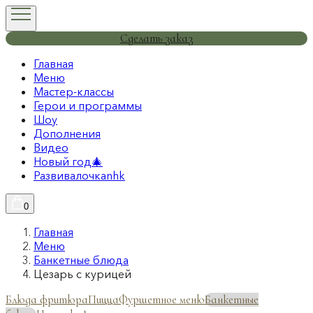
Сделать заказ
Главная
Меню
Мастер-классы
Герои и программы
Шоу
Дополнения
Видео
Новый год🎄
Развивалочкаnhk
0
Главная
Меню
Банкетные блюда
Цезарь с курицей
Блюда фритюра
Пицца
Фуршетное меню
Банкетные