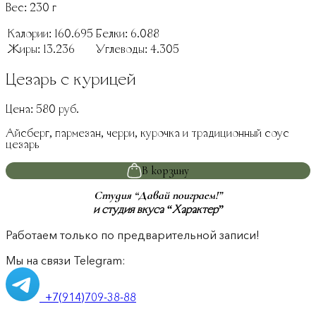
Вес:
230
г
Калории:
160.695
Белки:
6.088
Жиры:
13.236
Углеводы:
4.305
Цезарь с курицей
Цена:
580
руб.
Айсберг, пармезан, черри, курочка и традиционный соус
цезарь
В корзину
Студия “Давай поиграем!”
и студия вкуса “Характер”
Работаем только по предварительной записи!
Мы на связи Telegram:
+7(914)709-38-88