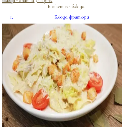
блюда
Напитки
Десерты
Банкетные блюда
Блюда фритюра
Пицца
Фуршетное меню
Напитки
Десерты