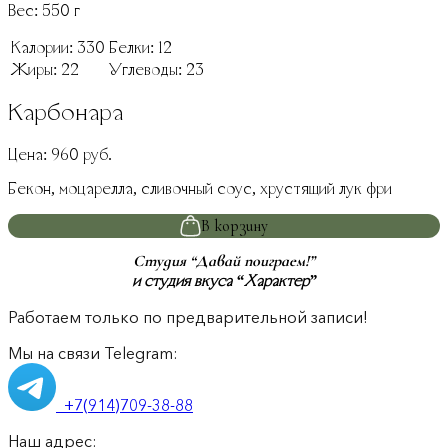
Вес:
550
г
Калории:
330
Белки:
12
Жиры:
22
Углеводы:
23
Карбонара
Цена:
960
руб.
Бекон, моцарелла, сливочный соус, хрустящий лук фри
В корзину
Студия “Давай поиграем!”
и студия вкуса “Характер”
Работаем только по предварительной записи!
Мы на связи Telegram:
+7(914)709-38-88
Наш адрес: