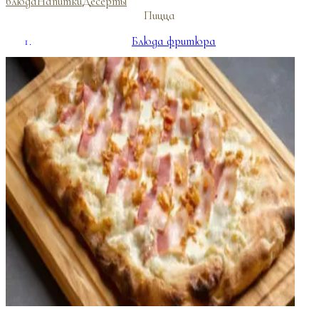
блюда
Напитки
Десерты
Пицца
Блюда фритюра
Фуршетное меню
Банкетные блюда
Напитки
Десерты