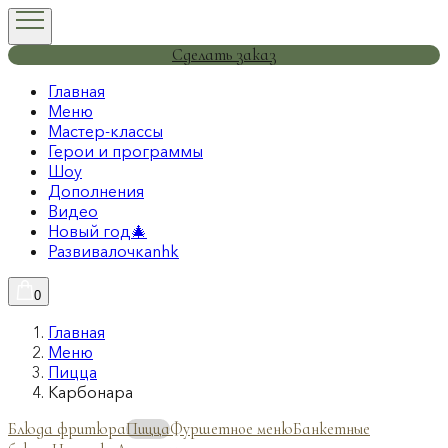
Сделать заказ
Главная
Меню
Мастер-классы
Герои и программы
Шоу
Дополнения
Видео
Новый год🎄
Развивалочкаnhk
0
Главная
Меню
Пицца
Карбонара
Блюда фритюра
Пицца
Фуршетное меню
Банкетные