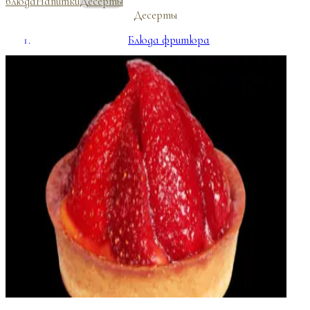
блюда
Напитки
Десерты
Десерты
Блюда фритюра
Пицца
Фуршетное меню
Банкетные блюда
Напитки