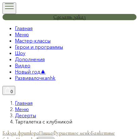
Сделать заказ
Главная
Меню
Мастер-классы
Герои и программы
Шоу
Дополнения
Видео
Новый год🎄
Развивалочкаnhk
0
Главная
Меню
Десерты
Тарталетка с клубникой
Блюда фритюра
Пицца
Фуршетное меню
Банкетные