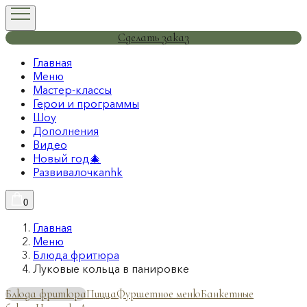
Сделать заказ
Главная
Меню
Мастер-классы
Герои и программы
Шоу
Дополнения
Видео
Новый год🎄
Развивалочкаnhk
0
Главная
Меню
Блюда фритюра
Луковые кольца в панировке
Блюда фритюра
Пицца
Фуршетное меню
Банкетные