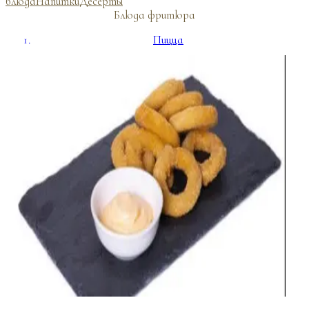
блюда
Напитки
Десерты
Блюда фритюра
Пицца
Фуршетное меню
Банкетные блюда
Напитки
Десерты