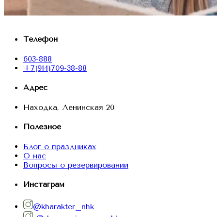
Телефон
603-888
+7(914)709-38-88
Адрес
Находка, Ленинская 20
Полезное
Блог о праздниках
О нас
Вопросы о резервировании
Инстаграм
@kharakter_nhk