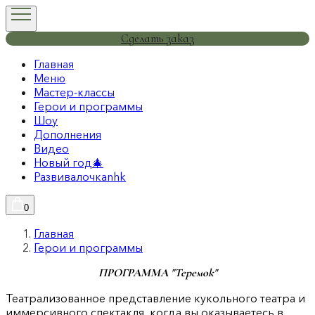
Сделать заказ
Главная
Меню
Мастер-классы
Герои и программы
Шоу
Дополнения
Видео
Новый год🎄
Развивалочкаnhk
0
Главная
Герои и программы
ПРОГРАММА "Теремок"
Театрализованное представление кукольного театра и
иммерсивного спектакля, когда вы оказываетесь в