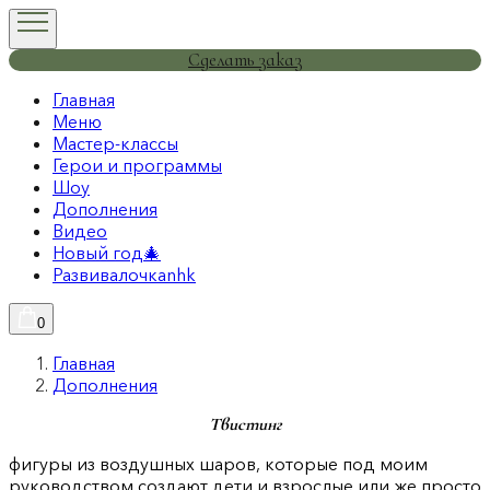
Сделать заказ
Главная
Меню
Мастер-классы
Герои и программы
Шоу
Дополнения
Видео
Новый год🎄
Развивалочкаnhk
0
Главная
Дополнения
Твистинг
фигуры из воздушных шаров, которые под моим
руководством создают дети и взрослые или же просто